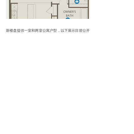
新楼盘提供一室和两室公寓户型，以下展示目前公开
的户型、房价、公寓大小等资讯。
一室一卫
房价：$366,795 起
面积：+/- 956 平方英尺
HOA Fee：$278/月
如果您对这栋地产感兴趣，或者有任何房产方面的