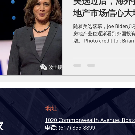
美选过后，海外
地产市场信心大
随着美选落幕，Joe Bide
房地产业也逐渐看到外国投
增。 Photo credit to : Br
来，外国投资客一直都是美
阿密和洛杉矶等的重要资金...
地址
1020 Commonwealth Avenue, Bost
家
电话:
(617) 855-8899